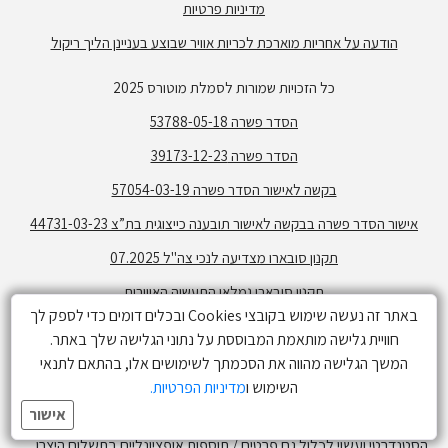
מדיניות פרטיות
הודעה על אחריות מוארכת לכריות אוויר שבוצע בעניינן הליך ריקול
כל הזכויות שמורות לסמלת מוטורס 2025
הסדר פשרה 53788-05-18
הסדר פשרה 39173-12-23
בקשה לאישור הסדר פשרה 57054-03-19
אישור הסדר פשרה בבקשה לאישור תובענה כייצוגית בת”צ 44731-03-23
תקנון סובארו מצדיעה לנכי צה"ל 07.2025
תקנון סובארו גמלאי התעשיה האווירית
באתר זה נעשה שימוש בקובצי Cookies ובכלים דומים כדי לספק לך
תקנון פעילות גולשים -בלוז כנעני
חוויית גלישה מותאמת המבוססת על נתוני הגלישה שלך באתר.
תקנון מימון קרוסטרק ללא ריבית
המשך הגלישה מהווה את הסכמתך לשימושים אלו, בהתאם לתנאי
זמינות הדגמים השונים בכפוף למלאי. התמונות המפרטים והנתונים הנ"ל
השימוש ו
מדיניות הפרטיות.
הינם בעלי אופי של מידע כללי בלבד ואינם זמינים בכל הדגמים או רמות
אישור
הגימור. המערכות המתוארות / המפרט המופיע אינו בהכרח המפרט
הסטנדרטי ועשוי לכלול גם פרטים / תוספות אופציונליים בתשלום היצרן