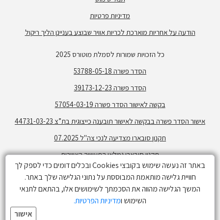
מדיניות פרטיות
הודעה על אחריות מוארכת לכריות אוויר שבוצע בעניינן הליך ריקול
כל הזכויות שמורות לסמלת מוטורס 2025
הסדר פשרה 53788-05-18
הסדר פשרה 39173-12-23
בקשה לאישור הסדר פשרה 57054-03-19
אישור הסדר פשרה בבקשה לאישור תובענה כייצוגית בת”צ 44731-03-23
תקנון סובארו מצדיעה לנכי צה"ל 07.2025
תקנון סובארו גמלאי התעשיה האווירית
באתר זה נעשה שימוש בקובצי Cookies ובכלים דומים כדי לספק לך
תקנון פעילות גולשים -בלוז כנעני
חוויית גלישה מותאמת המבוססת על נתוני הגלישה שלך באתר.
תקנון מימון קרוסטרק ללא ריבית
המשך הגלישה מהווה את הסכמתך לשימושים אלו, בהתאם לתנאי
זמינות הדגמים השונים בכפוף למלאי. התמונות המפרטים והנתונים הנ"ל
השימוש ו
מדיניות הפרטיות.
הינם בעלי אופי של מידע כללי בלבד ואינם זמינים בכל הדגמים או רמות
אישור
הגימור. המערכות המתוארות / המפרט המופיע אינו בהכרח המפרט