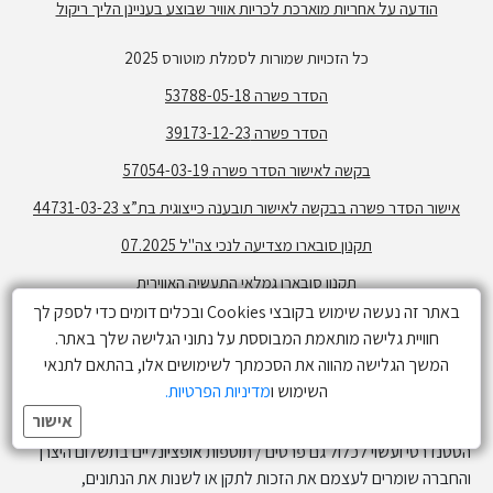
הודעה על אחריות מוארכת לכריות אוויר שבוצע בעניינן הליך ריקול
כל הזכויות שמורות לסמלת מוטורס 2025
הסדר פשרה 53788-05-18
הסדר פשרה 39173-12-23
בקשה לאישור הסדר פשרה 57054-03-19
אישור הסדר פשרה בבקשה לאישור תובענה כייצוגית בת”צ 44731-03-23
תקנון סובארו מצדיעה לנכי צה"ל 07.2025
תקנון סובארו גמלאי התעשיה האווירית
באתר זה נעשה שימוש בקובצי Cookies ובכלים דומים כדי לספק לך
תקנון פעילות גולשים -בלוז כנעני
חוויית גלישה מותאמת המבוססת על נתוני הגלישה שלך באתר.
תקנון מימון קרוסטרק ללא ריבית
המשך הגלישה מהווה את הסכמתך לשימושים אלו, בהתאם לתנאי
זמינות הדגמים השונים בכפוף למלאי. התמונות המפרטים והנתונים הנ"ל
השימוש ו
מדיניות הפרטיות.
הינם בעלי אופי של מידע כללי בלבד ואינם זמינים בכל הדגמים או רמות
אישור
הגימור. המערכות המתוארות / המפרט המופיע אינו בהכרח המפרט
הסטנדרטי ועשוי לכלול גם פרטים / תוספות אופציונליים בתשלום היצרן
והחברה שומרים לעצמם את הזכות לתקן או לשנות את הנתונים,