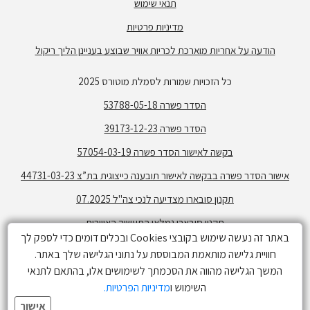
תנאי שימוש
מדיניות פרטיות
הודעה על אחריות מוארכת לכריות אוויר שבוצע בעניינן הליך ריקול
כל הזכויות שמורות לסמלת מוטורס 2025
הסדר פשרה 53788-05-18
הסדר פשרה 39173-12-23
בקשה לאישור הסדר פשרה 57054-03-19
אישור הסדר פשרה בבקשה לאישור תובענה כייצוגית בת”צ 44731-03-23
תקנון סובארו מצדיעה לנכי צה"ל 07.2025
תקנון סובארו גמלאי התעשיה האווירית
באתר זה נעשה שימוש בקובצי Cookies ובכלים דומים כדי לספק לך
תקנון פעילות גולשים -בלוז כנעני
חוויית גלישה מותאמת המבוססת על נתוני הגלישה שלך באתר.
תקנון מימון קרוסטרק ללא ריבית
המשך הגלישה מהווה את הסכמתך לשימושים אלו, בהתאם לתנאי
זמינות הדגמים השונים בכפוף למלאי. התמונות המפרטים והנתונים הנ"ל
השימוש ו
מדיניות הפרטיות.
הינם בעלי אופי של מידע כללי בלבד ואינם זמינים בכל הדגמים או רמות
אישור