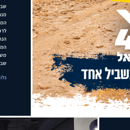
מנג
המי
המחולק ל
משמ
שבכ
גלו 