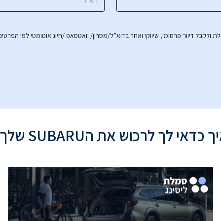
לקבל דיוור פרסומי, שיווקי ואחר בדוא”ל/מסרון/ וואטסאפ /חיוג אוטומטי לפי הפרטי
ך כדאי לך לרכוש את הSUBARU שלך?